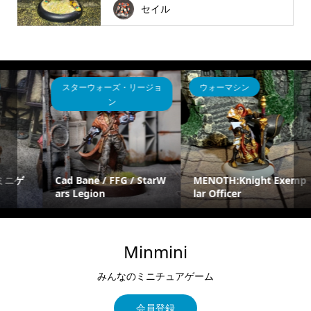
セイル
ウォーマシン
マリフォー
W
MENOTH:Knight Exemp
lar Officer
Kaeris / Malifaux
Minmini
みんなのミニチュアゲーム
会員登録