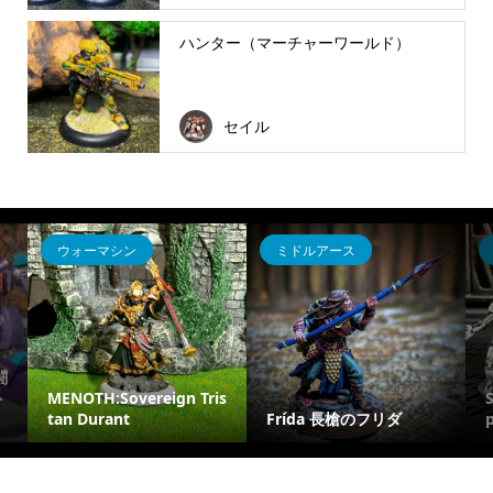
ハンター（マーチャーワールド）
セイル
ウォーマシン
ミドルアース
闘
ト
MENOTH:Sovereign Tris
tan Durant
Frída 長槍のフリダ