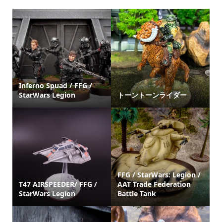
Inferno Spuad / FFG /
StarWars Legion
トーントーンライダー
FFG / StarWars: Legion /
T47 AIRSPEEDER/ FFG /
AAT Trade Federation
StarWars Legion
Battle Tank