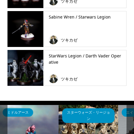
ツキカゼ
Sabine Wren / Starwars Legion
ツキカゼ
StarWars Legion / Darth Vader Oper
ative
ツキカゼ
ョ
エイジ・オブ・シグマー
スターウォーズ・リージョ
ン