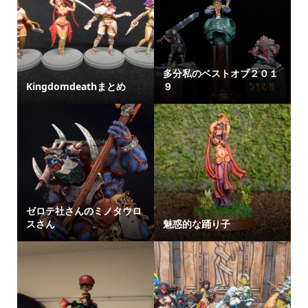
多分私のベストオブ２０１
Kingdomdeathまとめ
９
ゼロテ社さんのミノタウロ
スさん
魅惑的な踊り子