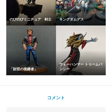
のびのびミニチュア 剣士
キングダムデス
ウォーハンマー トゥームバ
「財団の後継者」
ンシー
コメント