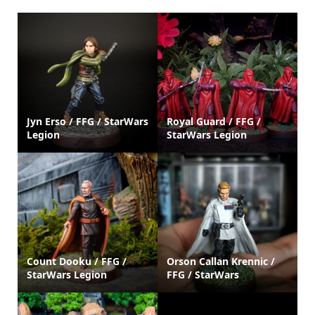
Jyn Erso / FFG / StarWars
Royal Guard / FFG /
Legion
StarWars Legion
Count Dooku / FFG /
Orson Callan Krennic /
StarWars Legion
FFG / StarWars