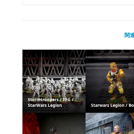
関
Stormtroopers / FFG /
StarWars Legion
Starwars Legion / B