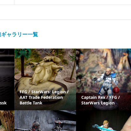
連ギャラリー一覧
FFG / StarWars: Legion /
AAT Trade Federation
Captain Rex / FFG /
ossk
Battle Tank
StarWars Legion