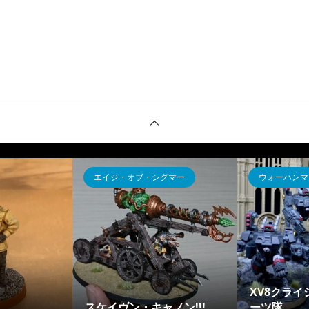
ゴッドティアー
その他
rWar
ウォーハンマー ト
[WIP] ランドスライド
ンシー