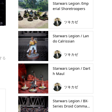
Starwars Legion /Imp
erial Shoretroopers
ツキカゼ
Starwars Legion / Lan
do Calrissian
ツキカゼ
する
Starwars Legion / Dart
h Maul
ツキカゼ
Starwars Legion / BX-
Series Droid Comma...