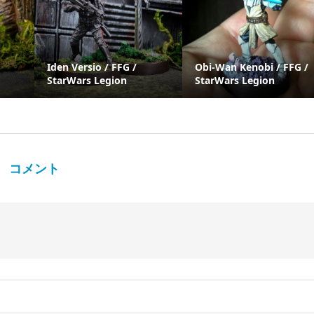
Iden Versio / FFG /
Obi-Wan Kenobi / FFG /
StarWars Legion
StarWars Legion
コメント
。