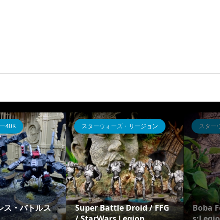
インペリアルアサルト
ミドルアース
ゥームバ
Fenn Signis / FFG / Imper
シタデル「指輪
ial Assault
間 ボロミア」