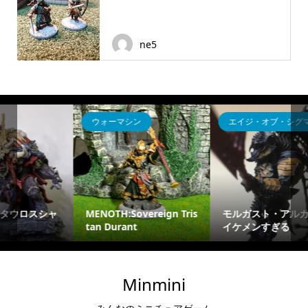
ne5
エイジ・オブ・シグマー
TRPG用ミニチュア
ris
モルガスト・アルカイが
ドラスレ拡張版 ミンキャ
イケメンすぎる
ス キャスター
Minmini