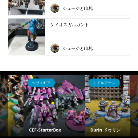
シュージと山札
ケイオスガルガント
シュージと山札
ミドルアース
ゴッドティアー
[SFG Godtear] 雪原の死
Durin ドゥリン
の女王、モリガン