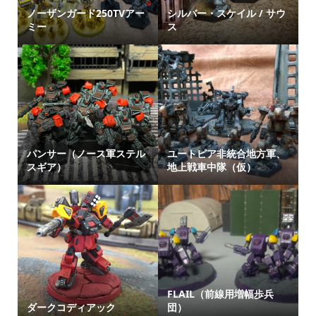
ノーザンガード250TVアー
シルバー・スケイル / サウ
ミー
ス
パンサー（ノース軍ステル
ユートピア非統合地方軍、
スギア）
地上戦車中隊（仮）
FLAIL（前線用増幅歩兵
ダークコディアック
団）