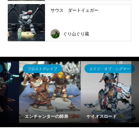
サウス ダートイェガー
ぐり山ぐり蔵
エイジ・オブ・シグマー
インペリアルアサルト
Han Solo & Chewbacca
ケイオスロード
/ FFG / Imperial Assault