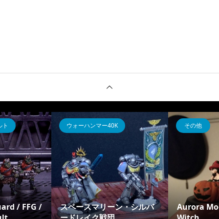
スターウォーズ・リージョン
ヘヴィギア
Chewbacca / FFG / StarW
カダッシュ（カ
チーム
ars Legion
力ストライダー