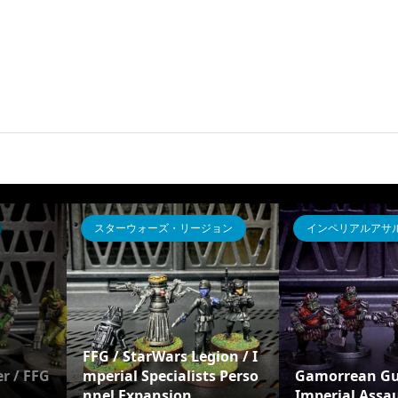
その他
ウォーキャスター
バ
Aurora Model Halloween
Witch
レンジャーファイア