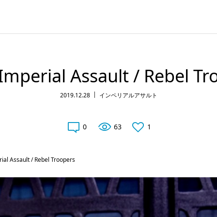
Imperial Assault / Rebel T
2019.12.28
インペリアルアサルト
0
63
1
ial Assault / Rebel Troopers