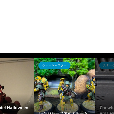
ヘヴィギア
ヘヴィギア
プリス軍主
ウォーリアⅣ デュエリス
アフェク（
）
ト”ツインズ”
機）