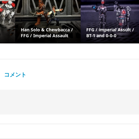
Han Solo & Chewbacca /
FFG / imperial Assult /
FFG / Imperial Assault
BT-1 and 0-0-0
コメント
。