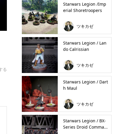
Starwars Legion /Imp
erial Shoretroopers
ツキカゼ
Starwars Legion / Lan
do Calrissian
ツキカゼ
する
Starwars Legion / Dart
h Maul
ツキカゼ
Starwars Legion / BX-
Series Droid Comma...