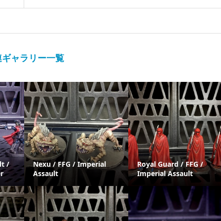
連ギャラリー一覧
t /
Nexu / FFG / Imperial
Royal Guard / FFG /
r
Assault
Imperial Assault