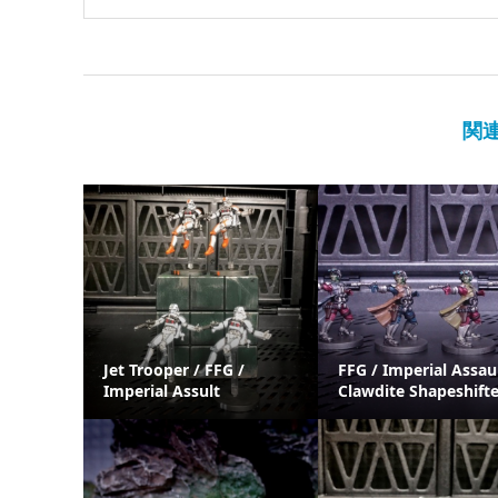
関
Jet Trooper / FFG /
FFG / Imperial Assaul
Imperial Assult
Clawdite Shapeshifte