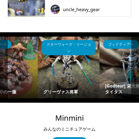
uncle_heavy_gear
ゴッドティアー
ヘヴィギア
[Godtear] 栄光無き者、
ダークチーター（ブラッ
タイタス
クタロン偵察機）
Minmini
みんなのミニチュアゲーム