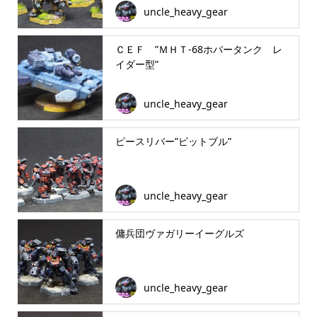
uncle_heavy_gear
ＣＥＦ ”ＭＨＴ-68ホバータンク レ
イダー型”
uncle_heavy_gear
ピースリバー”ピットブル”
uncle_heavy_gear
傭兵団ヴァガリーイーグルズ
uncle_heavy_gear