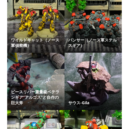
ワイルドキャット（ノース
パンサー（ノース軍ステル
軍偵察機）
スギア）
ピースリバー重量級ベテラ
ンギア”アルゴス”と自作の
巨大斧
サウス-Gila