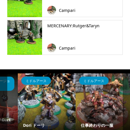
Campari
MERCENARY:Rutger&Taryn
Campari
ミドルアース
エイジ・オブ・シグマー
グルザック アイアンス
仕事終わりの一服
カル