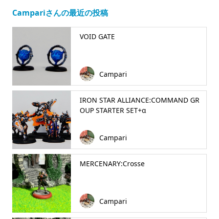
Campariさんの最近の投稿
VOID GATE
Campari
IRON STAR ALLIANCE:COMMAND GR
OUP STARTER SET+α
Campari
MERCENARY:Crosse
Campari