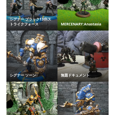
シグナー ブラック13thス
トライクフォース
MERCENARY:Anastasia
シグナー ソーン
無題ドキュメント