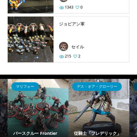
1343
0
ジョビアン軍
セイル
215
2
マリフォー
デス・オア・グローリー
バースクルー Frontier
従騎士「フレデリック」